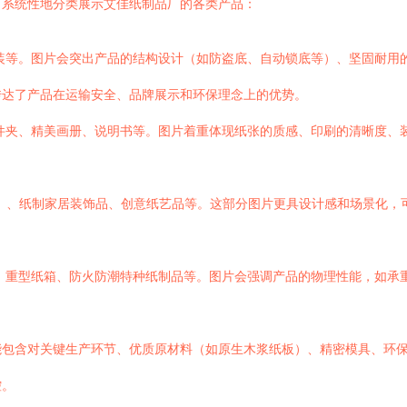
，系统性地分类展示艾佳纸制品厂的各类产品：
装等。图片会突出产品的结构设计（如防盗底、自动锁底等）、坚固耐用的
传达了产品在运输安全、品牌展示和环保理念上的优势。
件夹、精美画册、说明书等。图片着重体现纸张的质感、印刷的清晰度、
P）、纸制家居装饰品、创意纸艺品等。这部分图片更具设计感和场景化，
、重型纸箱、防火防潮特种纸制品等。图片会强调产品的物理性能，如承
能包含对关键生产环节、优质原材料（如原生木浆纸板）、精密模具、环
控。